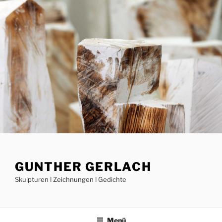
Zum
Inhalt
springen
GUNTHER GERLACH
Skulpturen ǀ Zeichnungen ǀ Gedichte
Menü